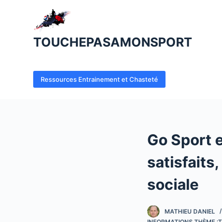
P
a
s
TOUCHEPASAMONSPORT
s
e
r
Ressources Entrainement et Chasteté
a
u
c
o
Go Sport e
n
t
satisfaits
e
n
sociale
u
MATHIEU DANIEL
INFORMATIONS THÈME :T