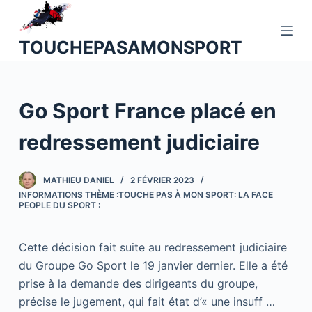
P
a
TOUCHEPASAMONSPORT
s
s
e
Go Sport France placé en
r
a
redressement judiciaire
u
c
o
MATHIEU DANIEL
2 FÉVRIER 2023
INFORMATIONS THÈME :TOUCHE PAS À MON SPORT: LA FACE
n
PEOPLE DU SPORT :
t
e
Cette décision fait suite au redressement judiciaire
n
du Groupe Go Sport le 19 janvier dernier. Elle a été
u
prise à la demande des dirigeants du groupe,
précise le jugement, qui fait état d’« une insuff …