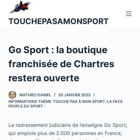
P
a
TOUCHEPASAMONSPORT
s
s
e
Go Sport : la boutique
r
a
franchisée de Chartres
u
c
restera ouverte
o
n
MATHIEU DANIEL
20 JANVIER 2023
t
INFORMATIONS THÈME :TOUCHE PAS À MON SPORT: LA FACE
e
PEOPLE DU SPORT :
n
u
Le redressement judiciaire de l’enseigne Go Sport,
qui emploie plus de 2.000 personnes en France,