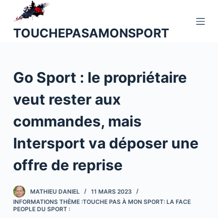
P
a
TOUCHEPASAMONSPORT
s
s
e
Go Sport : le propriétaire
r
a
veut rester aux
u
c
commandes, mais
o
n
Intersport va déposer une
t
offre de reprise
e
n
u
MATHIEU DANIEL
11 MARS 2023
INFORMATIONS THÈME :TOUCHE PAS À MON SPORT: LA FACE
PEOPLE DU SPORT :