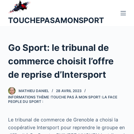
P
a
TOUCHEPASAMONSPORT
s
s
e
Go Sport: le tribunal de
r
a
commerce choisit l’offre
u
c
de reprise d’Intersport
o
n
MATHIEU DANIEL
28 AVRIL 2023
t
INFORMATIONS THÈME :TOUCHE PAS À MON SPORT: LA FACE
e
PEOPLE DU SPORT :
n
u
Le tribunal de commerce de Grenoble a choisi la
coopérative Intersport pour reprendre le groupe en