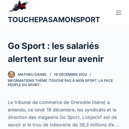
P
a
TOUCHEPASAMONSPORT
s
s
e
Go Sport : les salariés
r
a
alertent sur leur avenir
u
c
o
MATHIEU DANIEL
19 DÉCEMBRE 2022
INFORMATIONS THÈME :TOUCHE PAS À MON SPORT: LA FACE
n
PEOPLE DU SPORT :
t
e
Le tribunal de commerce de Grenoble (Isère) a
n
entendu, ce lundi 19 décembre, les syndicats et la
u
direction des magasins Go Sport. L’objectif est de
savoir si le trou de trésorerie de 36,3 millions d’e …