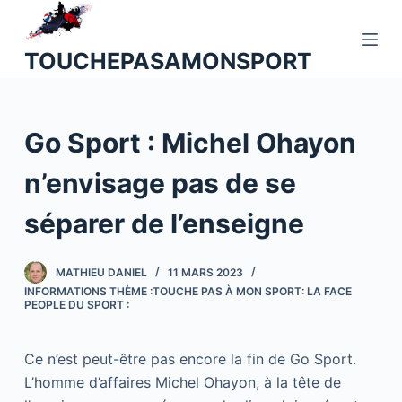
P
a
TOUCHEPASAMONSPORT
s
s
e
Go Sport : Michel Ohayon
r
a
n’envisage pas de se
u
c
séparer de l’enseigne
o
n
MATHIEU DANIEL
11 MARS 2023
t
INFORMATIONS THÈME :TOUCHE PAS À MON SPORT: LA FACE
e
PEOPLE DU SPORT :
n
u
Ce n’est peut-être pas encore la fin de Go Sport.
L’homme d’affaires Michel Ohayon, à la tête de