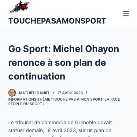
P
a
TOUCHEPASAMONSPORT
s
s
e
Go Sport: Michel Ohayon
r
a
renonce à son plan de
u
c
continuation
o
n
MATHIEU DANIEL
17 AVRIL 2023
t
INFORMATIONS THÈME :TOUCHE PAS À MON SPORT: LA FACE
e
PEOPLE DU SPORT :
n
u
Le tribunal de commerce de Grenoble devait
statuer demain, 18 avril 2023, sur un plan de