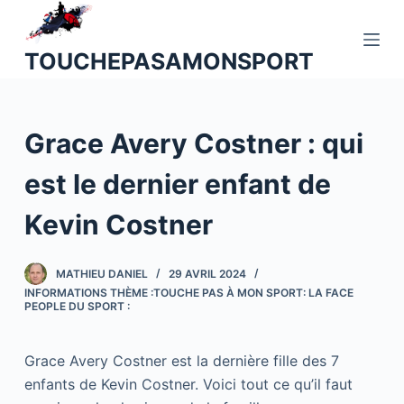
P
a
TOUCHEPASAMONSPORT
s
s
e
Grace Avery Costner : qui
r
a
est le dernier enfant de
u
c
Kevin Costner
o
n
MATHIEU DANIEL
29 AVRIL 2024
t
INFORMATIONS THÈME :TOUCHE PAS À MON SPORT: LA FACE
e
PEOPLE DU SPORT :
n
u
Grace Avery Costner est la dernière fille des 7
enfants de Kevin Costner. Voici tout ce qu’il faut