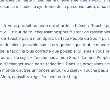
diffusée ce mardi 11 juin par la chaîne américaine NBC, la 
e sur sa maladie, le syndrome de la personne raide, et se d
.fr vous produit ce texte qui aborde le thème « Touche p
t « . Le but de touchepasamonsport.fr étant de rassembler
t de Touche pas à mon Sport: La face People du Sport puis 
e du mieux possible aux interrogations que tout le monde 
de la façon la plus correcte que possible. Si jamais vous p
 autour du sujet « Touche pas à mon Sport: La face People
 de d’échanger avec notre rédaction. Dans les prochaines he
le monde d’autres annonces autour du sujet « Touche pas à
 Alors, consultez régulièrement notre blog.