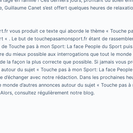
gé en famille ! Ces derniers jours, profitant du soleil enf
 Guillaume Canet s’est offert quelques heures de relaxatio
.fr vous produit ce texte qui aborde le thème « Touche p
t « . Le but de touchepasamonsport.fr étant de rassembler
t de Touche pas à mon Sport: La face People du Sport puis 
e du mieux possible aux interrogations que tout le monde 
de la façon la plus correcte que possible. Si jamais vous p
 autour du sujet « Touche pas à mon Sport: La face People
 de d’échanger avec notre rédaction. Dans les prochaines he
le monde d’autres annonces autour du sujet « Touche pas à
 Alors, consultez régulièrement notre blog.