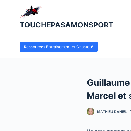
P
a
s
TOUCHEPASAMONSPORT
s
e
r
Ressources Entrainement et Chasteté
a
u
c
o
Guillaume
n
t
Marcel et 
e
n
MATHIEU DANIEL
u