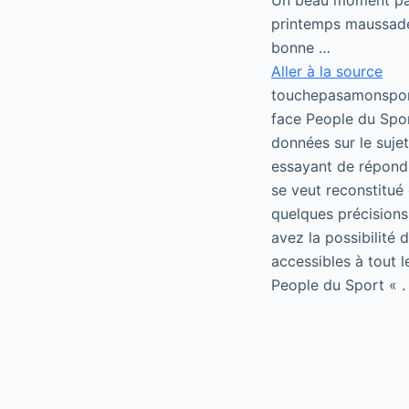
Un beau moment parta
printemps maussade,
bonne …
Aller à la source
touchepasamonsport
face People du Spor
données sur le suje
essayant de répondr
se veut reconstitué 
quelques précisions
avez la possibilité
accessibles à tout 
People du Sport « .