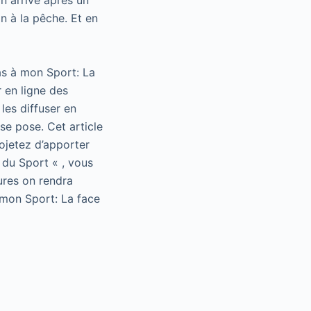
in arrivé après un
n à la pêche. Et en
as à mon Sport: La
 en ligne des
les diffuser en
se pose. Cet article
rojetez d’apporter
 du Sport « , vous
ures on rendra
 mon Sport: La face