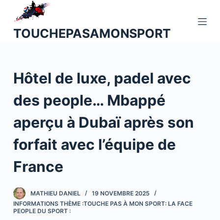
P
a
TOUCHEPASAMONSPORT
s
s
e
Hôtel de luxe, padel avec
r
a
des people… Mbappé
u
c
aperçu à Dubaï après son
o
n
forfait avec l’équipe de
t
France
e
n
u
MATHIEU DANIEL
19 NOVEMBRE 2025
INFORMATIONS THÈME :TOUCHE PAS À MON SPORT: LA FACE
PEOPLE DU SPORT :