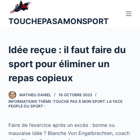
P
a
TOUCHEPASAMONSPORT
s
s
e
Idée reçue : il faut faire du
r
a
sport pour éliminer un
u
c
repas copieux
o
n
MATHIEU DANIEL
16 OCTOBRE 2023
t
INFORMATIONS THÈME :TOUCHE PAS À MON SPORT: LA FACE
e
PEOPLE DU SPORT :
n
u
Faire de l’exercice après un excès : bonne ou
mauvaise idée ? Blanche Von Engelbrechten, coach