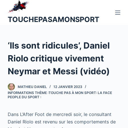
P
a
TOUCHEPASAMONSPORT
s
s
e
‘Ils sont ridicules’, Daniel
r
a
Riolo critique vivement
u
c
Neymar et Messi (vidéo)
o
n
MATHIEU DANIEL
12 JANVIER 2023
t
INFORMATIONS THÈME :TOUCHE PAS À MON SPORT: LA FACE
e
PEOPLE DU SPORT :
n
u
Dans L’After Foot de mercredi soir, le consultant
Daniel Riolo est revenu sur les comportements de