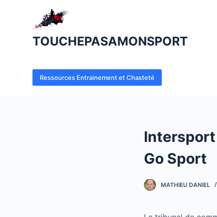
P
a
s
TOUCHEPASAMONSPORT
s
e
r
Ressources Entrainement et Chasteté
a
u
c
o
Intersport
n
t
Go Sport
e
n
MATHIEU DANIEL
u