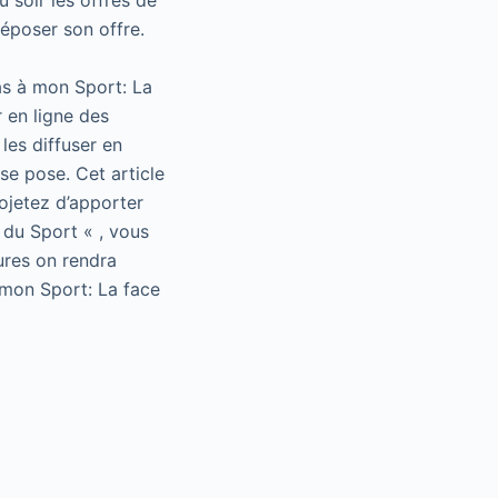
 soir les offres de
déposer son offre.
as à mon Sport: La
 en ligne des
les diffuser en
se pose. Cet article
rojetez d’apporter
 du Sport « , vous
ures on rendra
 mon Sport: La face