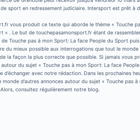
erce de Grenoble peut recevoir jusqu’à vendredi 10 mars au
 de sport en redressement judiciaire. Intersport est prêt à 
.fr vous produit ce texte qui aborde le thème « Touche p
t « . Le but de touchepasamonsport.fr étant de rassembler
t de Touche pas à mon Sport: La face People du Sport puis 
e du mieux possible aux interrogations que tout le monde 
de la façon la plus correcte que possible. Si jamais vous p
 autour du sujet « Touche pas à mon Sport: La face People
 de d’échanger avec notre rédaction. Dans les prochaines he
le monde d’autres annonces autour du sujet « Touche pas à
 Alors, consultez régulièrement notre blog.