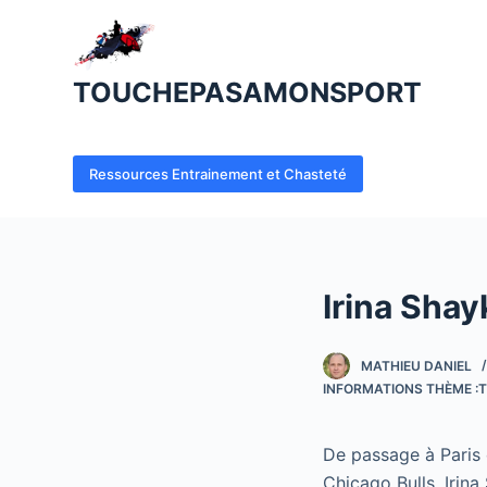
P
a
s
TOUCHEPASAMONSPORT
s
e
r
Ressources Entrainement et Chasteté
a
u
c
o
Irina Shayk
n
t
e
MATHIEU DANIEL
INFORMATIONS THÈME :T
n
u
De passage à Paris 
Chicago Bulls, Irin