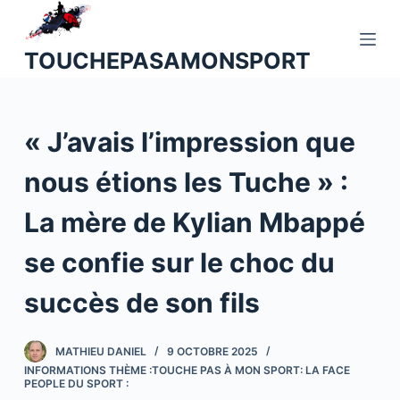
P
a
TOUCHEPASAMONSPORT
s
s
e
« J’avais l’impression que
r
a
nous étions les Tuche » :
u
c
La mère de Kylian Mbappé
o
n
se confie sur le choc du
t
succès de son fils
e
n
u
MATHIEU DANIEL
9 OCTOBRE 2025
INFORMATIONS THÈME :TOUCHE PAS À MON SPORT: LA FACE
PEOPLE DU SPORT :