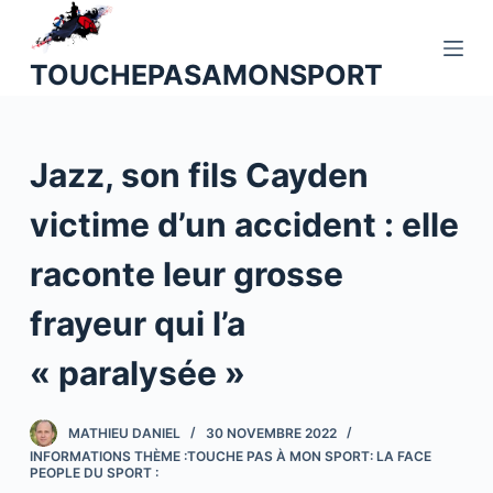
P
a
TOUCHEPASAMONSPORT
s
s
e
Jazz, son fils Cayden
r
a
victime d’un accident : elle
u
c
raconte leur grosse
o
n
frayeur qui l’a
t
« paralysée »
e
n
u
MATHIEU DANIEL
30 NOVEMBRE 2022
INFORMATIONS THÈME :TOUCHE PAS À MON SPORT: LA FACE
PEOPLE DU SPORT :