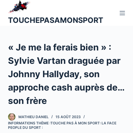
P
a
TOUCHEPASAMONSPORT
s
s
e
« Je me la ferais bien » :
r
a
Sylvie Vartan draguée par
u
c
Johnny Hallyday, son
o
n
approche cash auprès de…
t
son frère
e
n
u
MATHIEU DANIEL
15 AOÛT 2023
INFORMATIONS THÈME :TOUCHE PAS À MON SPORT: LA FACE
PEOPLE DU SPORT :