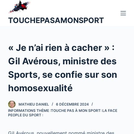
P
a
TOUCHEPASAMONSPORT
s
s
e
« Je n’ai rien à cacher » :
r
a
Gil Avérous, ministre des
u
c
Sports, se confie sur son
o
n
homosexualité
t
e
MATHIEU DANIEL
6 DÉCEMBRE 2024
n
INFORMATIONS THÈME :TOUCHE PAS À MON SPORT: LA FACE
u
PEOPLE DU SPORT :
Gil Avérous, nouvellement nommé ministre des