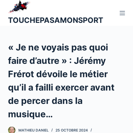
P
a
TOUCHEPASAMONSPORT
s
s
e
« Je ne voyais pas quoi
r
a
faire d’autre » : Jérémy
u
c
Frérot dévoile le métier
o
n
qu’il a failli exercer avant
t
de percer dans la
e
n
musique…
u
MATHIEU DANIEL
25 OCTOBRE 2024