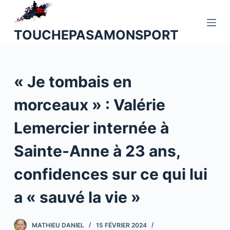
P
a
TOUCHEPASAMONSPORT
s
s
e
« Je tombais en
r
a
morceaux » : Valérie
u
c
Lemercier internée à
o
n
Sainte-Anne à 23 ans,
t
confidences sur ce qui lui
e
n
a « sauvé la vie »
u
MATHIEU DANIEL
15 FÉVRIER 2024