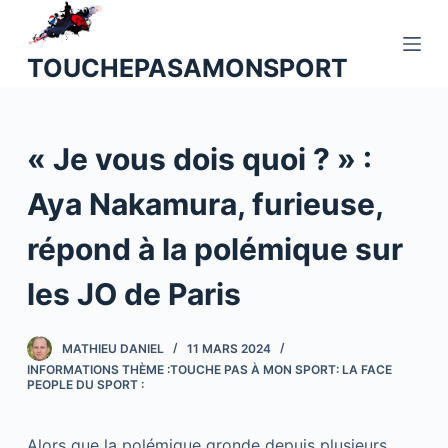
P
a
TOUCHEPASAMONSPORT
s
s
e
« Je vous dois quoi ? » :
r
a
Aya Nakamura, furieuse,
u
c
répond à la polémique sur
o
n
les JO de Paris
t
e
MATHIEU DANIEL
11 MARS 2024
n
INFORMATIONS THÈME :TOUCHE PAS À MON SPORT: LA FACE
u
PEOPLE DU SPORT :
Alors que la polémique gronde depuis plusieurs