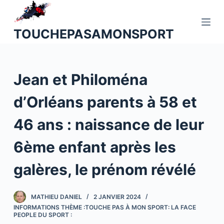
P
a
TOUCHEPASAMONSPORT
s
s
e
Jean et Philoména
r
a
d’Orléans parents à 58 et
u
c
46 ans : naissance de leur
o
n
6ème enfant après les
t
galères, le prénom révélé
e
n
u
MATHIEU DANIEL
2 JANVIER 2024
INFORMATIONS THÈME :TOUCHE PAS À MON SPORT: LA FACE
PEOPLE DU SPORT :