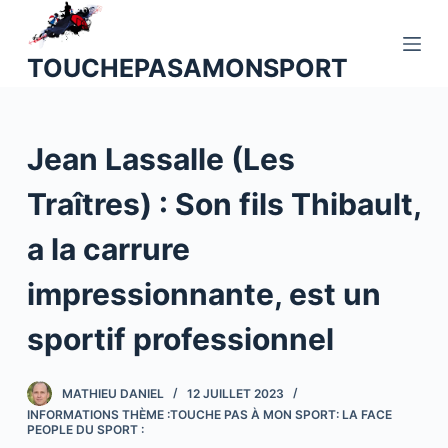
P
a
TOUCHEPASAMONSPORT
s
s
e
Jean Lassalle (Les
r
a
Traîtres) : Son fils Thibault,
u
c
a la carrure
o
n
impressionnante, est un
t
sportif professionnel
e
n
u
MATHIEU DANIEL
12 JUILLET 2023
INFORMATIONS THÈME :TOUCHE PAS À MON SPORT: LA FACE
PEOPLE DU SPORT :