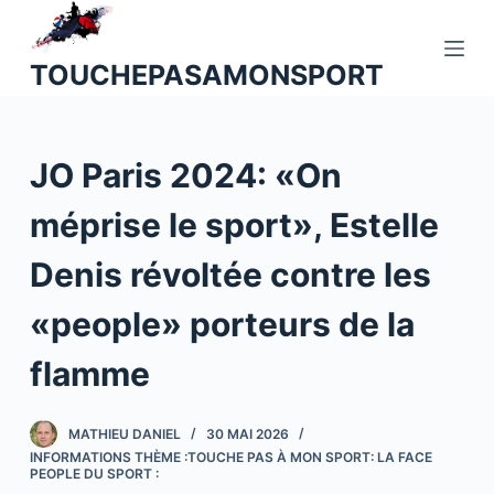
P
a
TOUCHEPASAMONSPORT
s
s
e
JO Paris 2024: «On
r
a
méprise le sport», Estelle
u
c
Denis révoltée contre les
o
n
«people» porteurs de la
t
flamme
e
n
u
MATHIEU DANIEL
30 MAI 2026
INFORMATIONS THÈME :TOUCHE PAS À MON SPORT: LA FACE
PEOPLE DU SPORT :