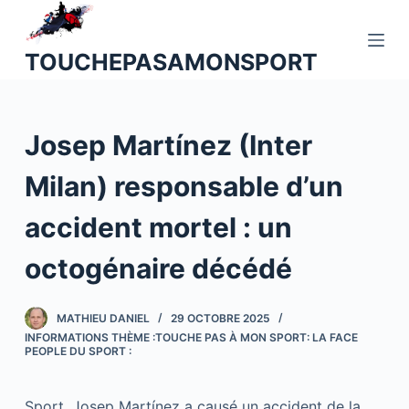
P
a
TOUCHEPASAMONSPORT
s
s
e
Josep Martínez (Inter
r
a
Milan) responsable d’un
u
c
accident mortel : un
o
n
octogénaire décédé
t
e
MATHIEU DANIEL
29 OCTOBRE 2025
n
INFORMATIONS THÈME :TOUCHE PAS À MON SPORT: LA FACE
u
PEOPLE DU SPORT :
Sport. Josep Martínez a causé un accident de la