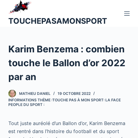
P
a
TOUCHEPASAMONSPORT
s
s
e
Karim Benzema : combien
r
a
touche le Ballon d’or 2022
u
c
par an
o
n
MATHIEU DANIEL
19 OCTOBRE 2022
t
INFORMATIONS THÈME :TOUCHE PAS À MON SPORT: LA FACE
e
PEOPLE DU SPORT :
n
u
Tout juste auréolé d’un Ballon d’or, Karim Benzema
est rentré dans l’histoire du football et du sport