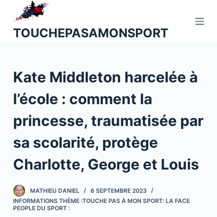
P
a
TOUCHEPASAMONSPORT
s
s
e
Kate Middleton harcelée à
r
a
l’école : comment la
u
c
princesse, traumatisée par
o
n
sa scolarité, protège
t
Charlotte, George et Louis
e
n
u
MATHIEU DANIEL
6 SEPTEMBRE 2023
INFORMATIONS THÈME :TOUCHE PAS À MON SPORT: LA FACE
PEOPLE DU SPORT :