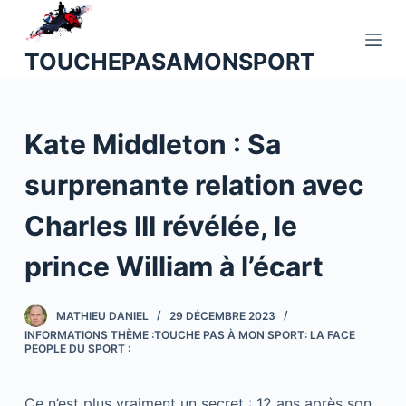
P
a
TOUCHEPASAMONSPORT
s
s
e
Kate Middleton : Sa
r
a
surprenante relation avec
u
c
Charles III révélée, le
o
n
prince William à l’écart
t
e
MATHIEU DANIEL
29 DÉCEMBRE 2023
n
INFORMATIONS THÈME :TOUCHE PAS À MON SPORT: LA FACE
u
PEOPLE DU SPORT :
Ce n’est plus vraiment un secret : 12 ans après son