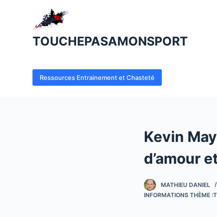
P
a
s
TOUCHEPASAMONSPORT
s
e
r
Ressources Entrainement et Chasteté
a
u
c
o
Kevin Maye
n
t
d’amour et
e
n
MATHIEU DANIEL
u
INFORMATIONS THÈME :T