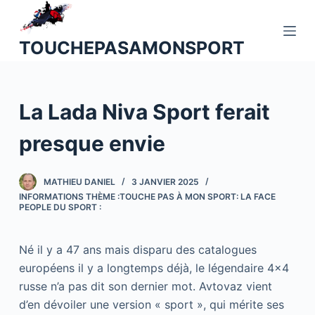
P
a
TOUCHEPASAMONSPORT
s
s
e
La Lada Niva Sport ferait
r
a
presque envie
u
c
o
MATHIEU DANIEL
3 JANVIER 2025
INFORMATIONS THÈME :TOUCHE PAS À MON SPORT: LA FACE
n
PEOPLE DU SPORT :
t
e
Né il y a 47 ans mais disparu des catalogues
n
européens il y a longtemps déjà, le légendaire 4×4
u
russe n’a pas dit son dernier mot. Avtovaz vient
d’en dévoiler une version « sport », qui mérite ses