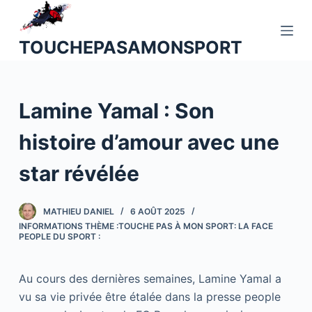
P
a
TOUCHEPASAMONSPORT
s
s
e
Lamine Yamal : Son
r
a
histoire d’amour avec une
u
c
star révélée
o
n
MATHIEU DANIEL
6 AOÛT 2025
t
INFORMATIONS THÈME :TOUCHE PAS À MON SPORT: LA FACE
e
PEOPLE DU SPORT :
n
u
Au cours des dernières semaines, Lamine Yamal a
vu sa vie privée être étalée dans la presse people