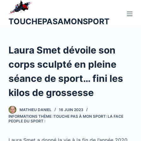
P
a
TOUCHEPASAMONSPORT
s
s
e
Laura Smet dévoile son
r
a
corps sculpté en pleine
u
c
séance de sport… fini les
o
n
kilos de grossesse
t
e
MATHIEU DANIEL
16 JUIN 2023
n
INFORMATIONS THÈME :TOUCHE PAS À MON SPORT: LA FACE
u
PEOPLE DU SPORT :
Laura Smet a donné la vie à la fin de l’année 2020.