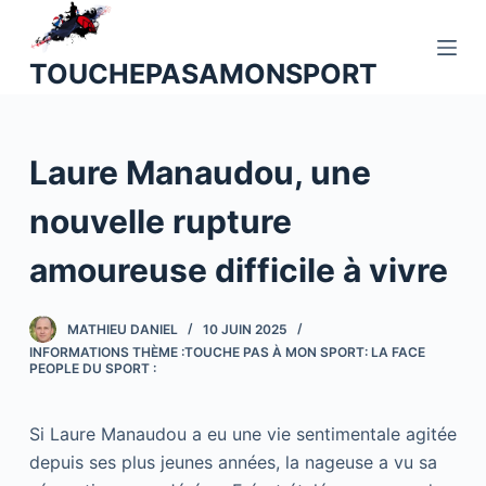
P
a
TOUCHEPASAMONSPORT
s
s
e
Laure Manaudou, une
r
a
nouvelle rupture
u
c
amoureuse difficile à vivre
o
n
MATHIEU DANIEL
10 JUIN 2025
t
INFORMATIONS THÈME :TOUCHE PAS À MON SPORT: LA FACE
e
PEOPLE DU SPORT :
n
u
Si Laure Manaudou a eu une vie sentimentale agitée
depuis ses plus jeunes années, la nageuse a vu sa