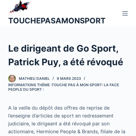
P
a
TOUCHEPASAMONSPORT
s
s
e
Le dirigeant de Go Sport,
r
a
Patrick Puy, a été révoqué
u
c
o
MATHIEU DANIEL
9 MARS 2023
INFORMATIONS THÈME :TOUCHE PAS À MON SPORT: LA FACE
n
PEOPLE DU SPORT :
t
e
A la veille du dépôt des offres de reprise de
n
l’enseigne d’articles de sport en redressement
u
judiciaire, le dirigeant a été révoqué par son
actionnaire, Hermione People & Brands, filiale de la