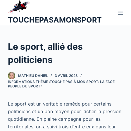
P
a
TOUCHEPASAMONSPORT
s
s
e
Le sport, allié des
r
a
politiciens
u
c
o
MATHIEU DANIEL
3 AVRIL 2023
INFORMATIONS THÈME :TOUCHE PAS À MON SPORT: LA FACE
n
PEOPLE DU SPORT :
t
e
Le sport est un véritable remède pour certains
n
politiciens et un bon moyen pour lâcher la pression
u
quotidienne. En pleine campagne pour les
territoriales, on a suivi trois d’entre eux dans leur