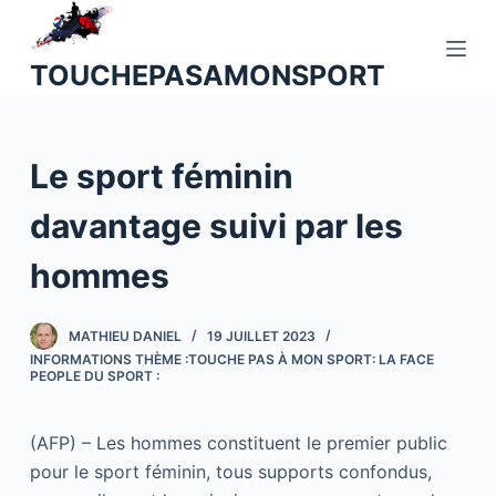
P
a
TOUCHEPASAMONSPORT
s
s
e
Le sport féminin
r
a
davantage suivi par les
u
c
hommes
o
n
MATHIEU DANIEL
19 JUILLET 2023
t
INFORMATIONS THÈME :TOUCHE PAS À MON SPORT: LA FACE
e
PEOPLE DU SPORT :
n
u
(AFP) – Les hommes constituent le premier public
pour le sport féminin, tous supports confondus,