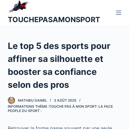
P
a
TOUCHEPASAMONSPORT
s
s
e
Le top 5 des sports pour
r
a
affiner sa silhouette et
u
c
booster sa confiance
o
n
selon des pros
t
e
MATHIEU DANIEL
3 AOÛT 2025
n
INFORMATIONS THÈME :TOUCHE PAS À MON SPORT: LA FACE
u
PEOPLE DU SPORT :
Retrouver la forme passe souvent par une seule