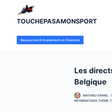
P
a
s
TOUCHEPASAMONSPORT
s
e
r
Ressources Entrainement et Chasteté
a
u
c
o
Les directs
n
t
Belgique
e
n
MATHIEU DANIEL
u
INFORMATIONS THÈME :T