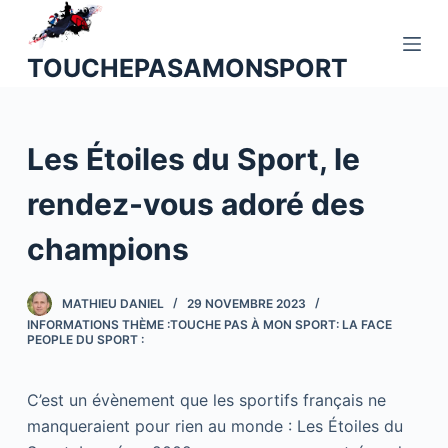
P
a
TOUCHEPASAMONSPORT
s
s
e
Les Étoiles du Sport, le
r
a
rendez-vous adoré des
u
c
champions
o
n
MATHIEU DANIEL
29 NOVEMBRE 2023
t
INFORMATIONS THÈME :TOUCHE PAS À MON SPORT: LA FACE
e
PEOPLE DU SPORT :
n
u
C’est un évènement que les sportifs français ne
manqueraient pour rien au monde : Les Étoiles du