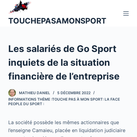
P
a
TOUCHEPASAMONSPORT
s
s
e
Les salariés de Go Sport
r
a
inquiets de la situation
u
c
financière de l’entreprise
o
n
MATHIEU DANIEL
5 DÉCEMBRE 2022
t
INFORMATIONS THÈME :TOUCHE PAS À MON SPORT: LA FACE
e
PEOPLE DU SPORT :
n
u
La société possède les mêmes actionnaires que
l’enseigne Camaieu, placée en liquidation judiciaire