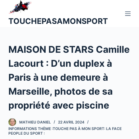
P
a
TOUCHEPASAMONSPORT
s
s
e
MAISON DE STARS Camille
r
a
Lacourt : D’un duplex à
u
c
Paris à une demeure à
o
n
Marseille, photos de sa
t
propriété avec piscine
e
n
u
MATHIEU DANIEL
22 AVRIL 2024
INFORMATIONS THÈME :TOUCHE PAS À MON SPORT: LA FACE
PEOPLE DU SPORT :