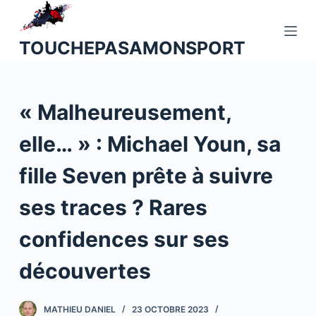
P
a
TOUCHEPASAMONSPORT
s
s
e
« Malheureusement,
r
a
elle… » : Michael Youn, sa
u
c
fille Seven prête à suivre
o
n
ses traces ? Rares
t
confidences sur ses
e
n
découvertes
u
MATHIEU DANIEL
23 OCTOBRE 2023