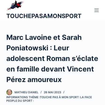
P
a
TOUCHEPASAMONSPORT
s
s
e
Marc Lavoine et Sarah
r
a
Poniatowski : Leur
u
c
adolescent Roman s’éclate
o
n
en famille devant Vincent
t
Pérez amoureux
e
n
u
MATHIEU DANIEL
26 MAI 2023
INFORMATIONS THÈME :TOUCHE PAS À MON SPORT: LA FACE
PEOPLE DU SPORT :