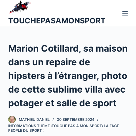
P
a
TOUCHEPASAMONSPORT
s
s
e
Marion Cotillard, sa maison
r
a
dans un repaire de
u
c
hipsters à l’étranger, photo
o
n
de cette sublime villa avec
t
potager et salle de sport
e
n
u
MATHIEU DANIEL
30 SEPTEMBRE 2024
INFORMATIONS THÈME :TOUCHE PAS À MON SPORT: LA FACE
PEOPLE DU SPORT :