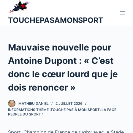
P
a
TOUCHEPASAMONSPORT
s
s
e
Mauvaise nouvelle pour
r
a
Antoine Dupont : « C’est
u
c
donc le cœur lourd que je
o
n
dois renoncer »
t
e
MATHIEU DANIEL
2 JUILLET 2026
n
INFORMATIONS THÈME :TOUCHE PAS À MON SPORT: LA FACE
u
PEOPLE DU SPORT :
Sport. Champion de France de rugby avec le Stade