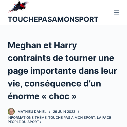
P
a
TOUCHEPASAMONSPORT
s
s
e
Meghan et Harry
r
a
contraints de tourner une
u
c
page importante dans leur
o
n
vie, conséquence d’un
t
énorme « choc »
e
n
u
MATHIEU DANIEL
29 JUIN 2023
INFORMATIONS THÈME :TOUCHE PAS À MON SPORT: LA FACE
PEOPLE DU SPORT :