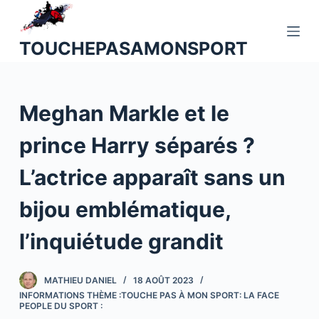
P
a
TOUCHEPASAMONSPORT
s
s
e
Meghan Markle et le
r
a
prince Harry séparés ?
u
c
L’actrice apparaît sans un
o
n
bijou emblématique,
t
l’inquiétude grandit
e
n
u
MATHIEU DANIEL
18 AOÛT 2023
INFORMATIONS THÈME :TOUCHE PAS À MON SPORT: LA FACE
PEOPLE DU SPORT :