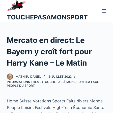
P
a
TOUCHEPASAMONSPORT
s
s
e
Mercato en direct: Le
r
a
Bayern y croît fort pour
u
c
Harry Kane – Le Matin
o
n
MATHIEU DANIEL
16 JUILLET 2023
t
INFORMATIONS THÈME :TOUCHE PAS À MON SPORT: LA FACE
e
PEOPLE DU SPORT :
n
u
Home Suisse Votations Sports Faits divers Monde
People Loisirs Festivals High-Tech Économie Santé